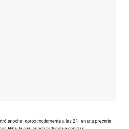
stró anoche -aproximadamente a las 21- en una precaria
gen Niña, la cual quedó reducida a cenizas.