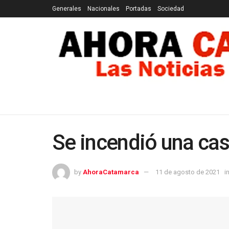
Generales
Nacionales
Portadas
Sociedad
GENERALES
NACIONALES
PORTADAS
SOCI
Se incendió una casa
by
AhoraCatamarca
11 de agosto de 2021
i