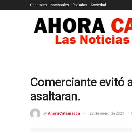
Generales
Nacionales
Portadas
Sociedad
GENERALES
NACIONALES
PORTADAS
SOCI
Comerciante evitó 
asaltaran.
by
AhoraCatamarca
22 de enero de 2021
in