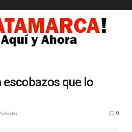
EDAD
a escobazos que lo
0
Policiales