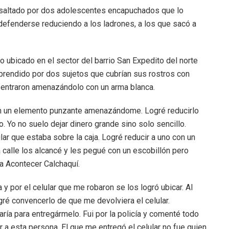
asaltado por dos adolescentes encapuchados que lo
defenderse reduciendo a los ladrones, a los que sacó a
o ubicado en el sector del barrio San Expedito del norte
rprendido por dos sujetos que cubrían sus rostros con
s entraron amenazándolo con un arma blanca.
on un elemento punzante amenazándome. Logré reducirlo
o. Yo no suelo dejar dinero grande sino solo sencillo.
ar que estaba sobre la caja. Logré reducir a uno con un
 la calle los alcancé y les pegué con un escobillón pero
 a Acontecer Calchaquí.
 y por el celular que me robaron se los logró ubicar. Al
gré convencerlo de que me devolviera el celular.
a para entregármelo. Fui por la policía y comenté todo
r a esta persona. El que me entregó el celular no fue quien