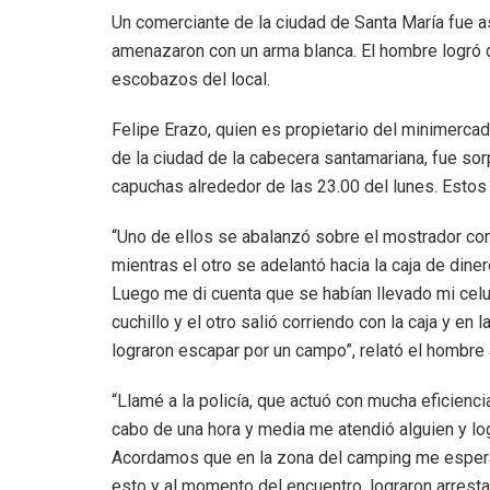
Un comerciante de la ciudad de Santa María fue 
amenazaron con un arma blanca. El hombre logró 
escobazos del local.
Felipe Erazo, quien es propietario del minimercad
de la ciudad de la cabecera santamariana, fue so
capuchas alrededor de las 23.00 del lunes. Esto
“Uno de ellos se abalanzó sobre el mostrador c
mientras el otro se adelantó hacia la caja de diner
Luego me di cuenta que se habían llevado mi celul
cuchillo y el otro salió corriendo con la caja y en
lograron escapar por un campo”, relató el hombre
“Llamé a la policía, que actuó con mucha eficiencia
cabo de una hora y media me atendió alguien y lo
Acordamos que en la zona del camping me esperarí
esto y al momento del encuentro, lograron arresta