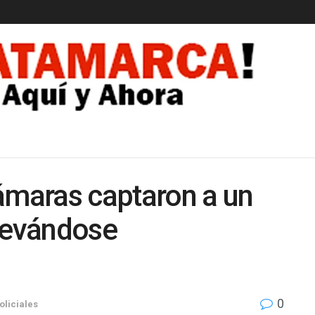
EDAD
maras captaron a un
 llevándose
0
oliciales