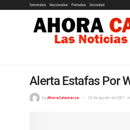
Generales
Nacionales
Portadas
Sociedad
GENERALES
NACIONALES
PORTADAS
SOCI
Alerta Estafas Por 
by
AhoraCatamarca
25 de agosto de 2021
i