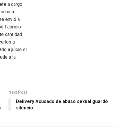
efe a cargo
rse una
se envió a
sé Fabricio
te cantidad
cerlos a
do a juicio el
ude a la
Next Post
Delivery Acusado de abuso sexual guardó
s
silencio