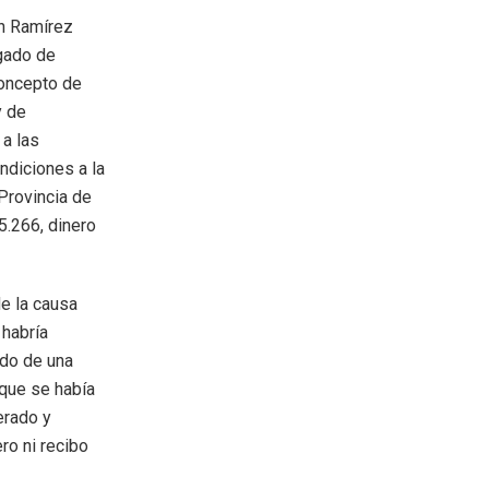
on Ramírez
rgado de
concepto de
y de
 a las
ndiciones a la
 Provincia de
5.266, dinero
de la causa
 habría
ado de una
 que se había
erado y
ro ni recibo