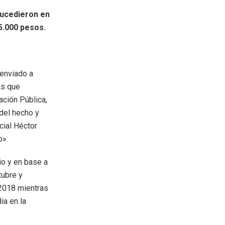
sucedieron en
5.000 pesos.
 enviado a
as que
ación Pública,
 del hecho y
icial Héctor
o».
io y en base a
tubre y
 2018 mientras
ia en la