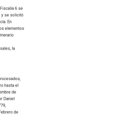
 Fiscalía 6 se
y se solicitó
cía. En
tros elementos
umerario
sales, la
procesados,
ro hasta el
iembre de
or Daniel
779,
febrero de