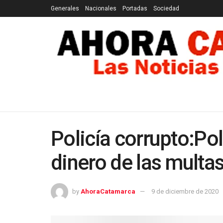
Generales
Nacionales
Portadas
Sociedad
GENERALES
NACIONALES
PORTADAS
SOCI
Policía corrupto:Po
dinero de las multa
by
AhoraCatamarca
9 de diciembre de 2020