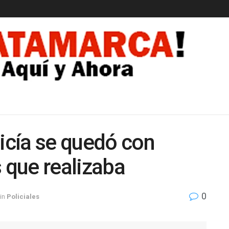
EDAD
licía se quedó con
s que realizaba
0
in
Policiales