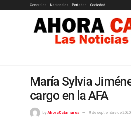
Generales
Nacionales
Portadas
Sociedad
GENERALES
NACIONALES
PORTADAS
SOCI
María Sylvia Jimén
cargo en la AFA
by
AhoraCatamarca
9 de septiembre de 2020