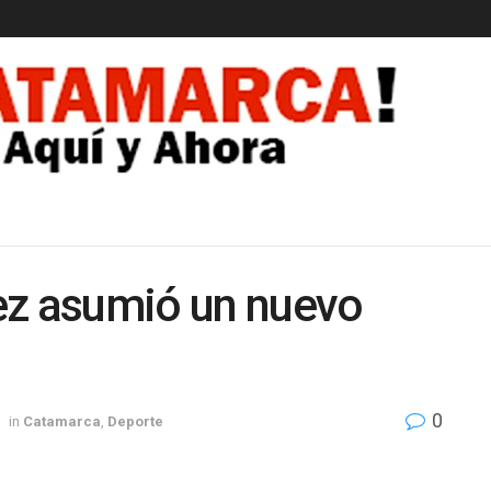
EDAD
ez asumió un nuevo
0
in
Catamarca
,
Deporte