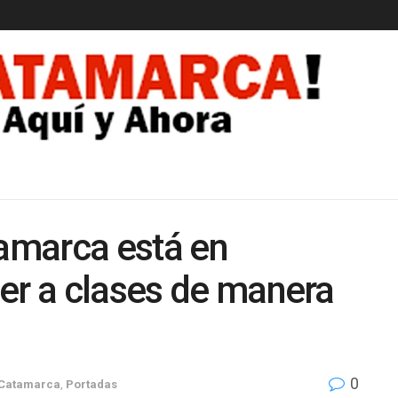
EDAD
tamarca está en
er a clases de manera
0
Catamarca
,
Portadas