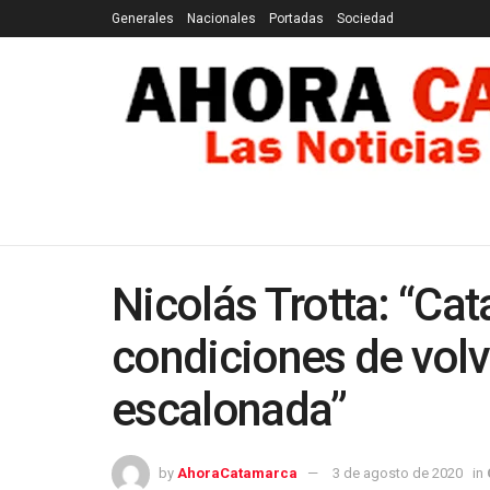
Generales
Nacionales
Portadas
Sociedad
GENERALES
NACIONALES
PORTADAS
SOCI
Nicolás Trotta: “Ca
condiciones de volv
escalonada”
by
AhoraCatamarca
3 de agosto de 2020
in