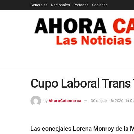
Generales
Nacionales
Portadas
Sociedad
GENERALES
NACIONALES
PORTADAS
SOCI
Cupo Laboral Trans 
by
AhoraCatamarca
30 de julio de 2020
in
C
Las concejales Lorena Monroy de la
M