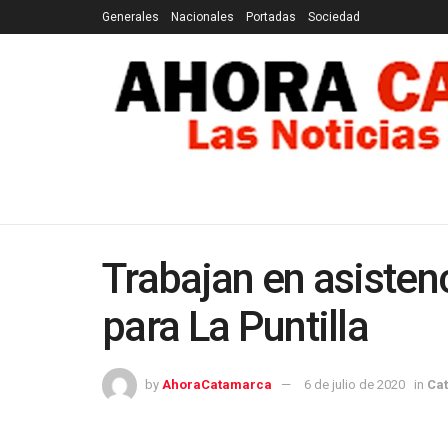
Generales
Nacionales
Portadas
Sociedad
GENERALES
NACIONALES
PORTADAS
SOCI
Trabajan en asistenc
para La Puntilla
by
AhoraCatamarca
6 de julio de 2020
in
Ca