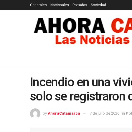
Generales
Nacionales
Portadas
Sociedad
GENERALES
NACIONALES
PORTADAS
SOCI
Incendio en una viv
solo se registraron
by
AhoraCatamarca
7 de julio de 2026
in
Pol