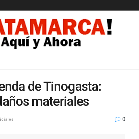
EDAD
ienda de Tinogasta:
 daños materiales
0
iciales