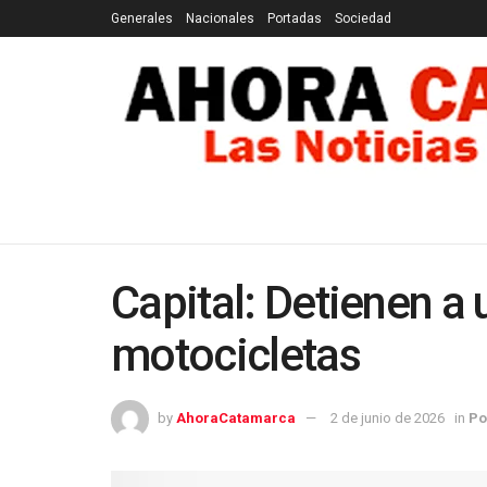
Generales
Nacionales
Portadas
Sociedad
GENERALES
NACIONALES
PORTADAS
SOCI
Capital: Detienen a 
motocicletas
by
AhoraCatamarca
2 de junio de 2026
in
Po