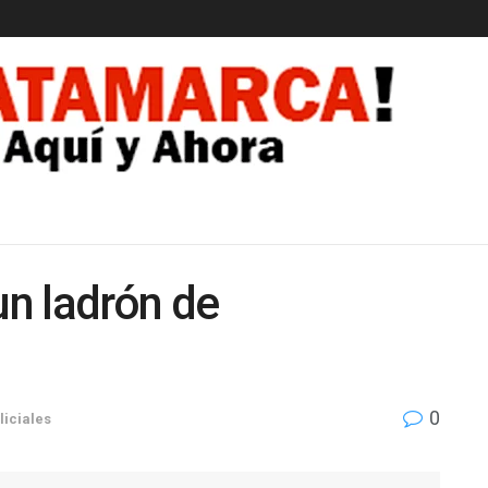
EDAD
un ladrón de
0
liciales