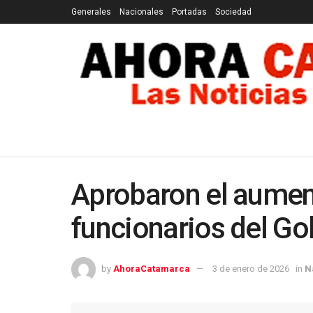
Generales
Nacionales
Portadas
Sociedad
GENERALES
NACIONALES
PORTADAS
SOCI
Aprobaron el aument
funcionarios del Go
by
AhoraCatamarca
3 de enero de 2026
in
N