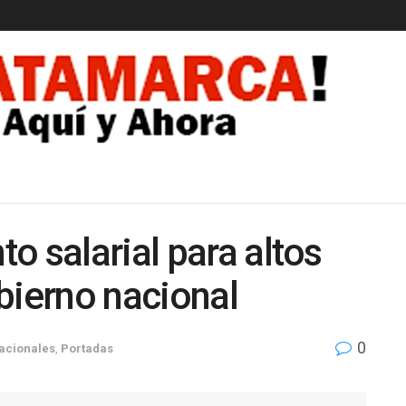
EDAD
o salarial para altos
bierno nacional
0
acionales
,
Portadas