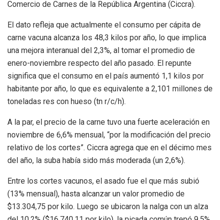
Comercio de Carnes de la República Argentina (Ciccra).
El dato refleja que actualmente el consumo per cápita de
carne vacuna alcanza los 48,3 kilos por año, lo que implica
una mejora interanual del 2,3%, al tomar el promedio de
enero-noviembre respecto del año pasado. El repunte
significa que el consumo en el país aumentó 1,1 kilos por
habitante por año, lo que es equivalente a 2,101 millones de
toneladas res con hueso (tn r/c/h).
A la par, el precio de la carne tuvo una fuerte aceleración en
noviembre de 6,6% mensual, “por la modificación del precio
relativo de los cortes”. Ciccra agrega que en el décimo mes
del año, la suba había sido más moderada (un 2,6%).
Entre los cortes vacunos, el asado fue el que más subió
(13% mensual), hasta alcanzar un valor promedio de
$13.304,75 por kilo. Luego se ubicaron la nalga con un alza
del 10,2% ($16.740,11 por kilo), la picada común trepó 9,5%