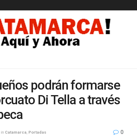
EDAD
eños podrán formarse
rcuato Di Tella a través
beca
0
in
Catamarca
,
Portadas