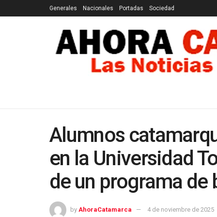
Generales
Nacionales
Portadas
Sociedad
GENERALES
NACIONALES
PORTADAS
SOCI
Alumnos catamarqu
en la Universidad To
de un programa de 
by
AhoraCatamarca
4 de noviembre de 2025