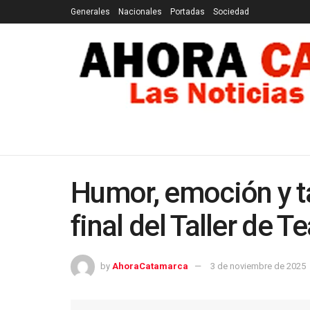
Generales
Nacionales
Portadas
Sociedad
GENERALES
NACIONALES
PORTADAS
SOCI
Humor, emoción y ta
final del Taller de T
by
AhoraCatamarca
3 de noviembre de 2025