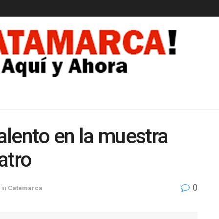
EDAD
lento en la muestra
eatro
0
in
Catamarca