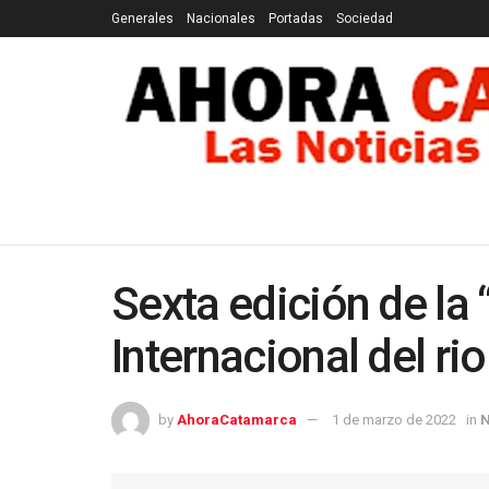
Generales
Nacionales
Portadas
Sociedad
GENERALES
NACIONALES
PORTADAS
SOCI
Sexta edición de la 
Internacional del ri
by
AhoraCatamarca
1 de marzo de 2022
in
N