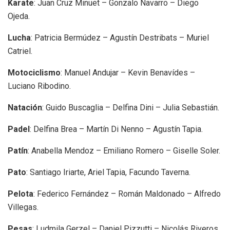
Karate
: Juan Cruz Minuet – Gonzalo Navarro – Diego
Ojeda.
Lucha
: Patricia Bermúdez – Agustín Destribats – Muriel
Catriel.
Motociclismo
: Manuel Andujar – Kevin Benavídes –
Luciano Ribodino.
Natación
: Guido Buscaglia – Delfina Dini – Julia Sebastián.
Padel
: Delfina Brea – Martín Di Nenno – Agustín Tapia.
Patín
: Anabella Mendoz – Emiliano Romero – Giselle Soler.
Pato
: Santiago Iriarte, Ariel Tapia, Facundo Taverna.
Pelota
: Federico Fernández – Román Maldonado – Alfredo
Villegas.
Pesas
: Ludmila Gerzel – Daniel Pizzutti – Nicolás Riveros.