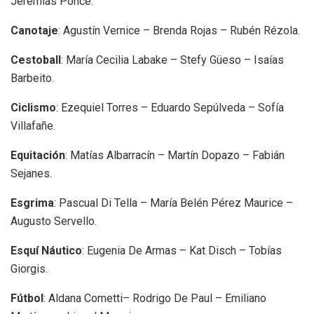
Jeremías Ponce.
Canotaje
: Agustín Vernice – Brenda Rojas – Rubén Rézola.
Cestoball
: María Cecilia Labake – Stefy Güeso – Isaías
Barbeito.
Ciclismo
: Ezequiel Torres – Eduardo Sepúlveda – Sofía
Villafañe.
Equitación
: Matías Albarracín – Martín Dopazo – Fabián
Sejanes.
Esgrima
: Pascual Di Tella – María Belén Pérez Maurice –
Augusto Servello.
Esquí Náutico
: Eugenia De Armas – Kat Disch – Tobías
Giorgis.
Fútbol
: Aldana Cometti– Rodrigo De Paul – Emiliano