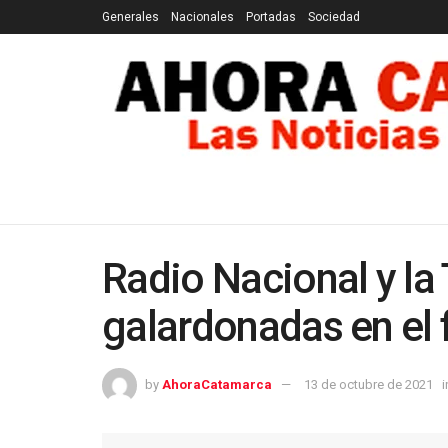
Generales
Nacionales
Portadas
Sociedad
GENERALES
NACIONALES
PORTADAS
SOCI
Radio Nacional y la 
galardonadas en el 
by
AhoraCatamarca
13 de octubre de 2021
i