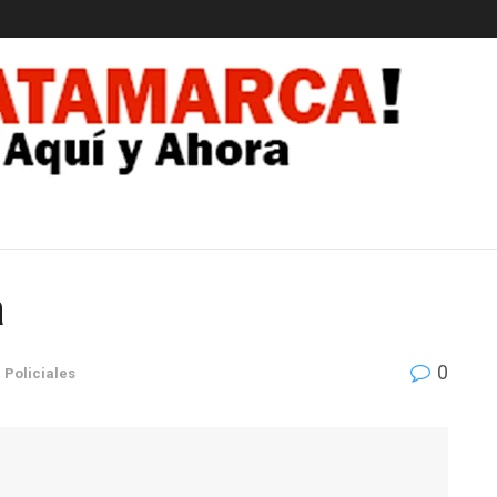
EDAD
a
0
n
Policiales