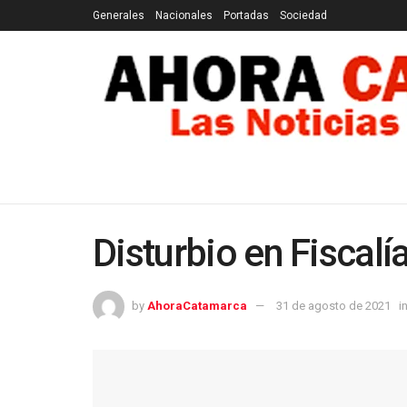
Generales
Nacionales
Portadas
Sociedad
GENERALES
NACIONALES
PORTADAS
SOCI
Disturbio en Fiscalí
by
AhoraCatamarca
31 de agosto de 2021
i