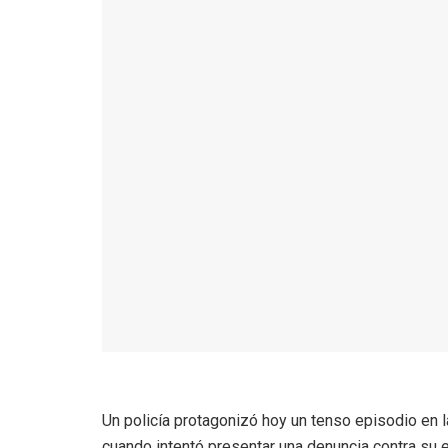
Un policía protagonizó hoy un tenso episodio en la
cuando intentó presentar una denuncia contra su e