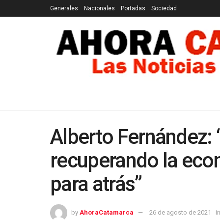
Generales
Nacionales
Portadas
Sociedad
GENERALES
NACIONALES
PORTADAS
SOCI
Alberto Fernández: 
recuperando la ec
para atrás”
by
AhoraCatamarca
26 de agosto de 2021
i