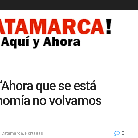
EDAD
“Ahora que se está
onomía no volvamos
0
n
Catamarca
,
Portadas