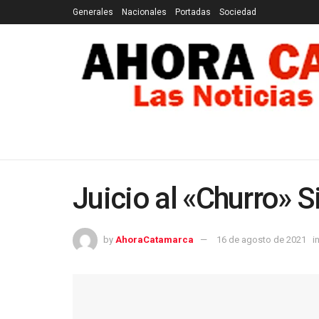
Generales
Nacionales
Portadas
Sociedad
GENERALES
NACIONALES
PORTADAS
SOCI
Juicio al «Churro» S
by
AhoraCatamarca
16 de agosto de 2021
i