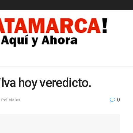
EDAD
ilva hoy veredicto.
0
n
Policiales