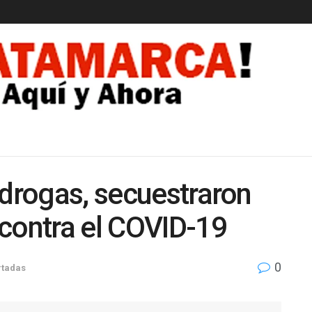
EDAD
idrogas, secuestraron
contra el COVID-19
0
rtadas