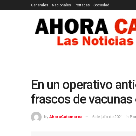
Generales
Nacionales
Portadas
Sociedad
GENERALES
NACIONALES
PORTADAS
SOCI
En un operativo ant
frascos de vacunas 
by
AhoraCatamarca
6 de julio de 2021
in
Po