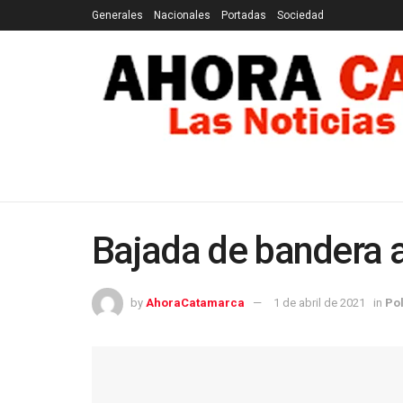
Generales
Nacionales
Portadas
Sociedad
GENERALES
NACIONALES
PORTADAS
SOCI
Bajada de bandera a
by
AhoraCatamarca
1 de abril de 2021
in
Pol