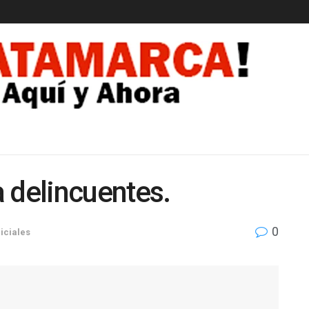
EDAD
 delincuentes.
0
iciales