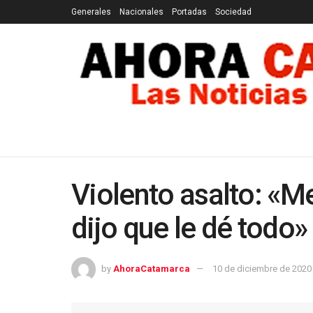
Generales
Nacionales
Portadas
Sociedad
GENERALES
NACIONALES
PORTADAS
SOCI
Violento asalto: «M
dijo que le dé todo»
by
AhoraCatamarca
10 de diciembre de 2020