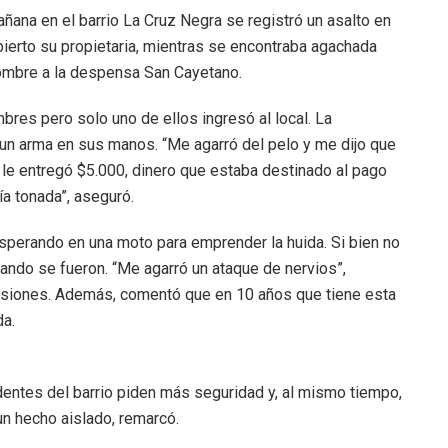
ñana en el barrio La Cruz Negra se registró un asalto en
abierto su propietaria, mientras se encontraba agachada
hombre a la despensa San Cayetano.
bres pero solo uno de ellos ingresó al local. La
a un arma en sus manos. “Me agarró del pelo y me dijo que
a y le entregó $5.000, dinero que estaba destinado al pago
ía tonada”, aseguró.
sperando en una moto para emprender la huida. Si bien no
ando se fueron. “Me agarró un ataque de nervios”,
lesiones. Además, comentó que en 10 años que tiene esta
da.
dentes del barrio piden más seguridad y, al mismo tiempo,
un hecho aislado, remarcó.