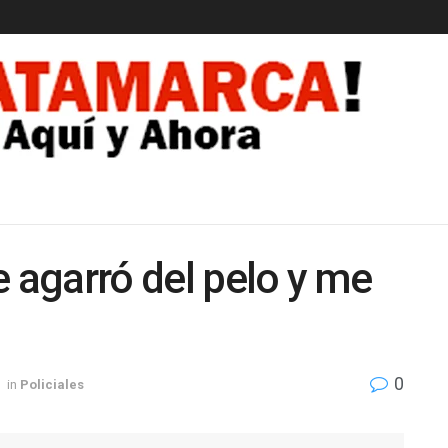
EDAD
e agarró del pelo y me
0
in
Policiales