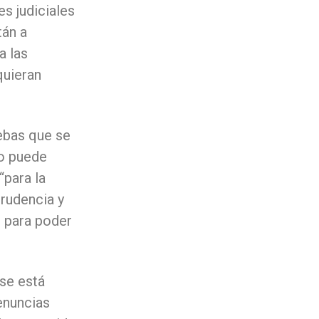
es judiciales
tán a
a las
quieran
ebas que se
o puede
para la
prudencia y
, para poder
 se está
denuncias