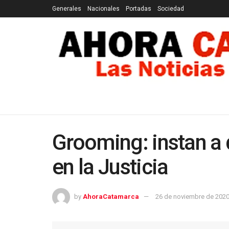
Generales
Nacionales
Portadas
Sociedad
GENERALES
NACIONALES
PORTADAS
SOCI
Grooming: instan a 
en la Justicia
by
AhoraCatamarca
26 de noviembre de 202