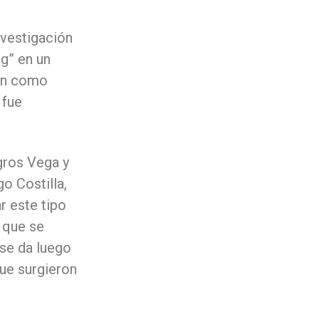
nvestigación
g” en un
nen como
 fue
agros Vega y
go Costilla,
r este tipo
 que se
se da luego
que surgieron