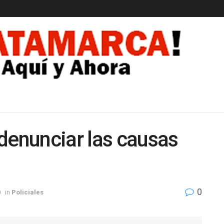
EDAD
denunciar las causas
0
0
in
Policiales