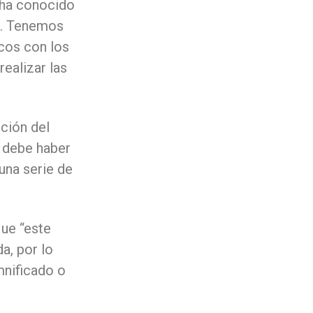
 ha conocido
r. Tenemos
cos con los
ealizar las
ción del
 debe haber
 una serie de
que “este
da, por lo
mnificado o