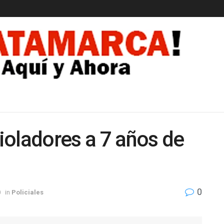
EDAD
ioladores a 7 años de
0
0
in
Policiales