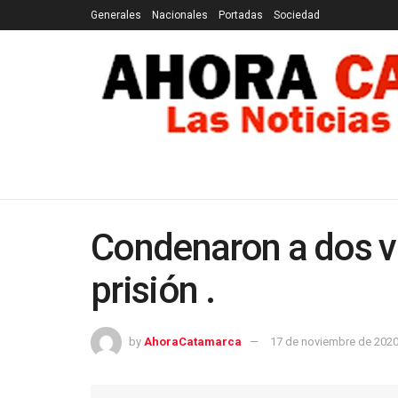
Generales
Nacionales
Portadas
Sociedad
GENERALES
NACIONALES
PORTADAS
SOCI
Condenaron a dos v
prisión .
by
AhoraCatamarca
17 de noviembre de 202