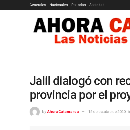
Generales
Nacionales
Portadas
Sociedad
GENERALES
NACIONALES
PORTADAS
SOCI
Jalil dialogó con re
provincia por el pr
by
AhoraCatamarca
15 de octubre de 2020
i