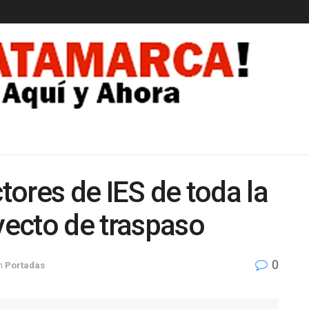
EDAD
ctores de IES de toda la
oyecto de traspaso
0
n
Portadas