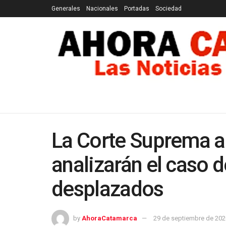
Generales
Nacionales
Portadas
Sociedad
GENERALES
NACIONALES
PORTADAS
SOCI
La Corte Suprema ac
analizarán el caso d
desplazados
by
AhoraCatamarca
29 de septiembre de 202