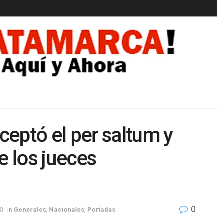
EDAD
eptó el per saltum y
e los jueces
0
0
in
Generales
,
Nacionales
,
Portadas