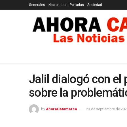
Generales
Nacionales
Portadas
Sociedad
GENERALES
NACIONALES
PORTADAS
SOCI
Jalil dialogó con e
sobre la problemáti
by
AhoraCatamarca
23 de septiembre de 202