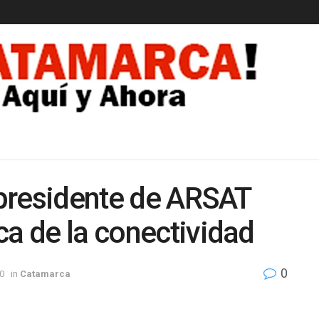
EDAD
l presidente de ARSAT
ca de la conectividad
0
0
in
Catamarca