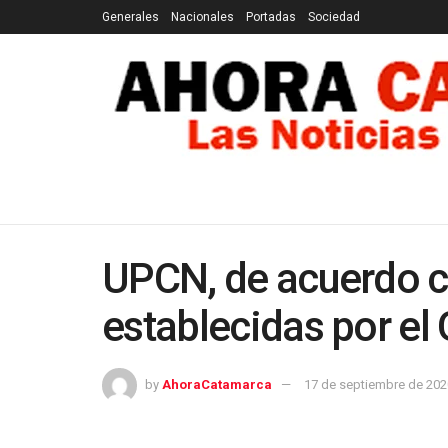
Generales
Nacionales
Portadas
Sociedad
GENERALES
NACIONALES
PORTADAS
SOCI
UPCN, de acuerdo co
establecidas por el
by
AhoraCatamarca
17 de septiembre de 202