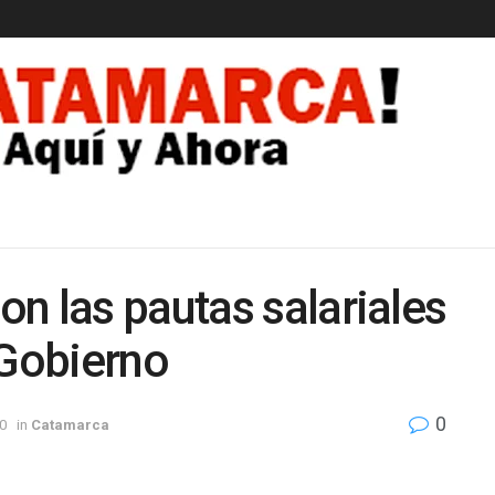
EDAD
n las pautas salariales
 Gobierno
0
0
in
Catamarca