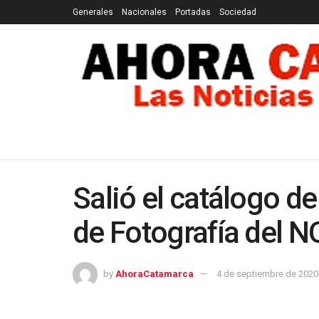
Generales
Nacionales
Portadas
Sociedad
GENERALES
NACIONALES
PORTADAS
SOCI
Salió el catálogo de
de Fotografía del 
by
AhoraCatamarca
4 de septiembre de 2020