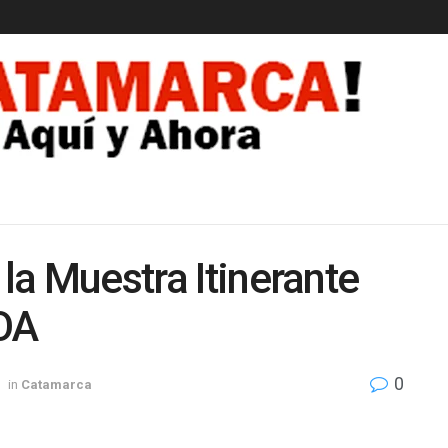
EDAD
 la Muestra Itinerante
NOA
0
in
Catamarca