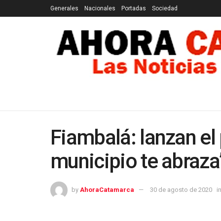
Generales
Nacionales
Portadas
Sociedad
GENERALES
NACIONALES
PORTADAS
SOCI
Fiambalá: lanzan el
municipio te abraza
by
AhoraCatamarca
30 de agosto de 2020
i