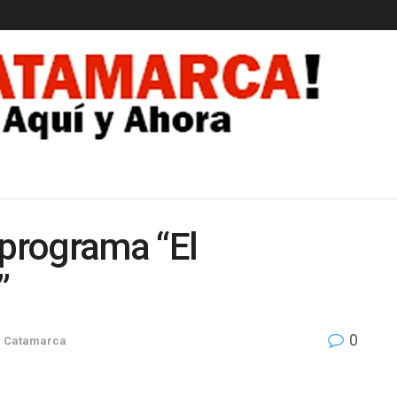
EDAD
 programa “El
”
0
n
Catamarca