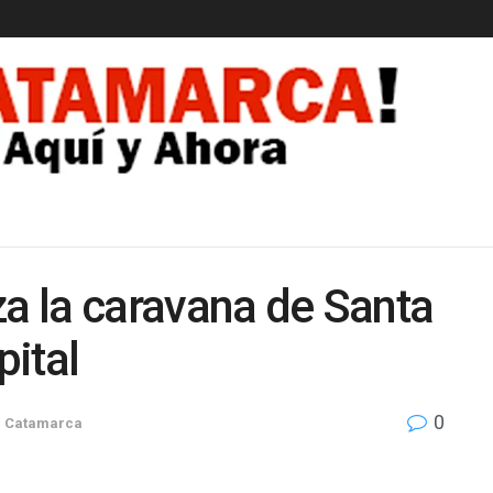
EDAD
za la caravana de Santa
ital
0
n
Catamarca