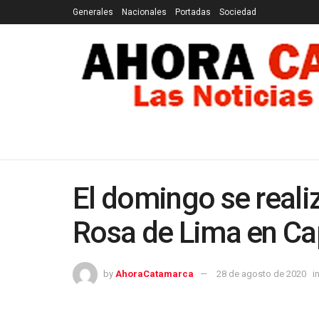
Generales
Nacionales
Portadas
Sociedad
GENERALES
NACIONALES
PORTADAS
SOCI
El domingo se reali
Rosa de Lima en Cap
by
AhoraCatamarca
28 de agosto de 2020
i