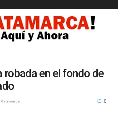
EDAD
a robada en el fondo de
tado
0
n
Catamarca