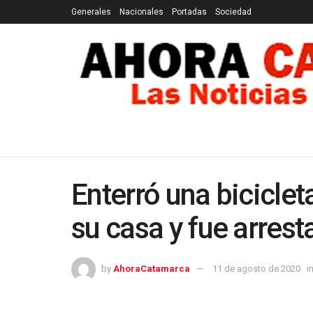
Generales
Nacionales
Portadas
Sociedad
GENERALES
NACIONALES
PORTADAS
SOCI
Enterró una biciclet
su casa y fue arres
by
AhoraCatamarca
11 de agosto de 2020
i